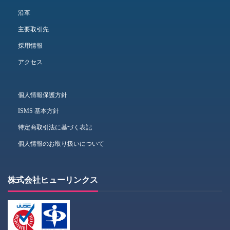
沿革
主要取引先
採用情報
アクセス
個人情報保護方針
ISMS 基本方針
特定商取引法に基づく表記
個人情報のお取り扱いについて
株式会社ヒューリンクス