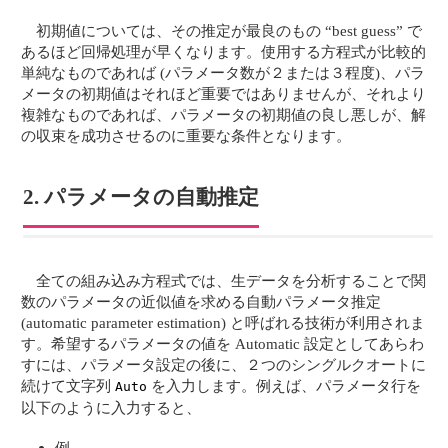
初期値については、その推定が最良のもの “best guess” で
あるほど回帰処理が早くなります。使用する方程式が比較的
単純なものであれば (パラメータ数が２または３程度)、パラ
メータの初期値はそれほど重要ではありませんが、それより
複雑なものであれば、パラメータの初期値の良し悪しが、解
の収束を成功させるのに重要な条件となります。
2. パラメータの自動推定
全ての組み込み方程式では、生データを分析することで関
数のパラメータの近似値を求める自動パラメータ推定
(automatic parameter estimation) と呼ばれる技術が利用されま
す。希望するパラメータの値を Automatic 設定としてあらわ
すには、パラメータ設定の後に、２つのシングルクオートに
続けて文字列
を入力します。例えば、パラメータ行を
Auto
以下のように入力すると、
例