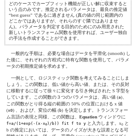
どのケースでカーブフィット機能が正しい解に収束すると
いう点のみです。推定されるパラメータは、最良の推定値
“best guess” であるに過ぎません (真の値の同じ範囲内の
どこかではありますが、それらのすぐ隣ではありませ
ん)。パラメータを判定する目的のためにのみ用意された
新しいトランスフォーム関数を使用すれば、ユーザー独自
の手法を作成することができます。
一般的な手順は、必要な場合はデータを平滑化 (smooth) し
た後に、それぞれの方程式に特有な関数を使用して、パラメ
ータの初期推定値を求めます。
一例として、ロジスティック関数を考えてみることにしま
しょう。この関数は、低い値から高い値、または、その反対
に移動するに従って徐々に変化する引き伸ばされた S 字型を
しています。この関数の３つのパラメータは、高い値 (
)、
a
この関数がとり得る縦の範囲の 50% の位置における x 値
(
) 、および、変位の幅 (
) を決定します。トランスフォー
x0
b
ム言語の表現と同様、この関数は、
Equation
ウィンドウに
と入力します。x
と
f=a/(1+exp(-(x-x
)/b)) fit f to y
0
0
b の推定においては、データのノイズが大きな誤差となる可