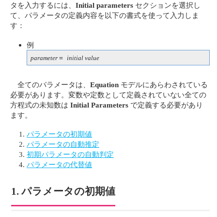
タを入力するには、
Initial parameters
セクションを選択し
て、パラメータの定義内容を以下の書式を使って入力しま
す：
例
parameter 
= 
initial value
全てのパラメータは、
Equation
モデルにあらわされている
必要があります。変数や定数として定義されていない全ての
方程式の未知数は
Initial Parameters
で定義する必要があり
ます。
パラメータの初期値
パラメータの自動推定
初期パラメータの自動判定
パラメータの代替値
1. パラメータの初期値