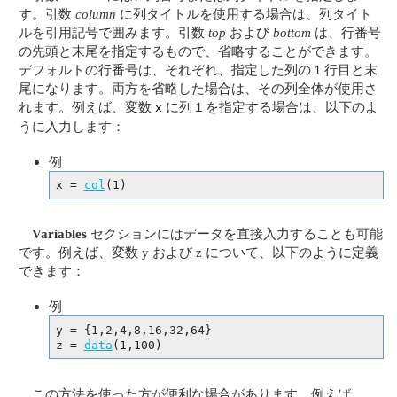
す。引数
column
に列タイトルを使用する場合は、列タイト
ルを引用記号で囲みます。引数
top
および
bottom
は、行番号
の先頭と末尾を指定するもので、省略することができます。
デフォルトの行番号は、それぞれ、指定した列の１行目と末
尾になります。両方を省略した場合は、その列全体が使用さ
れます。例えば、変数
に列１を指定する場合は、以下のよ
x
うに入力します：
例
x = 
col
(1)
Variables
セクションにはデータを直接入力することも可能
です。例えば、変数 y および z について、以下のように定義
できます：
例
y = {1,2,4,8,16,32,64}

z = 
data
(1,100)
この方法を使った方が便利な場合があります。例えば、