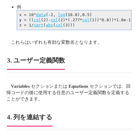
例
x = 10^
data
(-2, 
log
(10.8),0.5)

y = ((
col
(2)-
col
(2)*(.277*
col
(1))^0.8))*1.0e-12

z = 1/
sqrt
(
abs
(
col
(3)))
これらはいずれも有効な変数名となります。
3. ユーザー定義関数
Variables
セクションまたは
Equations
セクションでは、回
帰コードの後に使用する任意のユーザー定義関数を定義する
ことができます。
4. 列を連結する