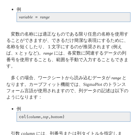
例
variable
 = 
range
変数の名称には適正なものである限り任意の名称を使用す
ることができますが、できるだけ簡潔な表現にするために、
名称を短くしたり、１文字にするのが推奨されます (例え
ば、x と y など)。
には、各変数に関連するデータの列
range
番号を使用することも、範囲を手動で入力することもできま
す。
多くの場合、ワークシートから読み込むデータが
と
range
なります。カーブフィット機能では、SigmaPlot のトランス
フォーム言語が使用されますので、列データの記述は以下の
ようになります：
例
col(
column
,
top
,
bottom
)
引数
column
には、列番号または列タイトルを指定しま