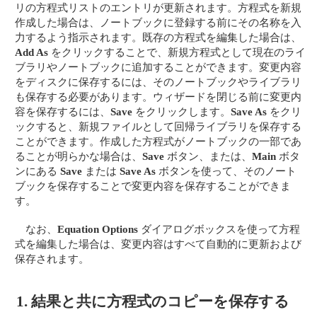
リの方程式リストのエントリが更新されます。方程式を新規
作成した場合は、ノートブックに登録する前にその名称を入
力するよう指示されます。既存の方程式を編集した場合は、
Add As
をクリックすることで、新規方程式として現在のライ
ブラリやノートブックに追加することができます。変更内容
をディスクに保存するには、そのノートブックやライブラリ
も保存する必要があります。ウィザードを閉じる前に変更内
容を保存するには、
Save
をクリックします。
Save As
をクリ
ックすると、新規ファイルとして回帰ライブラリを保存する
ことができます。作成した方程式がノートブックの一部であ
ることが明らかな場合は、
Save
ボタン、または、
Main
ボタ
ンにある
Save
または
Save As
ボタンを使って、そのノート
ブックを保存することで変更内容を保存することができま
す。
なお、
Equation Options
ダイアログボックスを使って方程
式を編集した場合は、変更内容はすべて自動的に更新および
保存されます。
1. 結果と共に方程式のコピーを保存する