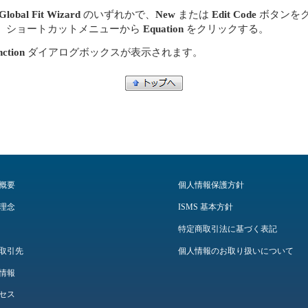
Global Fit Wizard
のいずれかで、
New
または
Edit Code
ボタンを
、ショートカットメニューから
Equation
をクリックする。
nction
ダイアログボックスが表示されます。
概要
個人情報保護方針
理念
ISMS 基本方針
特定商取引法に基づく表記
取引先
個人情報のお取り扱いについて
情報
セス