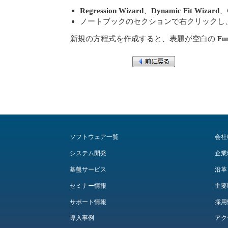
Regression Wizard
、
Dynamic Fit Wizard
、
ノートブックのセクションで右クリックし
新規の方程式を作成すると、表題が空白の
Fu
ソフトウェア一覧
会社
システム開発
企業
基盤サービス
沿革
セミナー情報
主要
サポート情報
採用
導入事例
アク