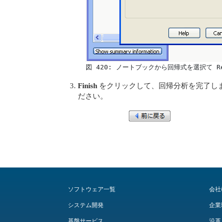
  図 420: ノートブックから回帰式を選択て Reg
Finish
をクリックして、回帰分析を完了し
ださい。
ソフトウェア一覧
会社
システム開発
企業
基盤サービス
沿革