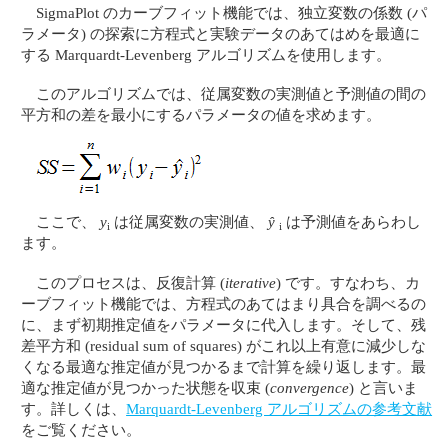
SigmaPlot のカーブフィット機能では、独立変数の係数 (パ
ラメータ) の探索に方程式と実験データのあてはめを最適に
する Marquardt-Levenberg アルゴリズムを使用します。
このアルゴリズムでは、従属変数の実測値と予測値の間の
平方和の差を最小にするパラメータの値を求めます。
ここで、
y
は従属変数の実測値、
ŷ
は予測値をあらわし
i
i
ます。
このプロセスは、反復計算 (
iterative
) です。すなわち、カ
ーブフィット機能では、方程式のあてはまり具合を調べるの
に、まず初期推定値をパラメータに代入します。そして、残
差平方和 (residual sum of squares) がこれ以上有意に減少しな
くなる最適な推定値が見つかるまで計算を繰り返します。最
適な推定値が見つかった状態を収束 (
convergence
) と言いま
す。詳しくは、
Marquardt-Levenberg アルゴリズムの参考文献
をご覧ください。