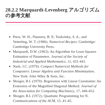
28.2.2 Marquardt-Levenberg アルゴリズム
の参考文献
Press, W. H., Flannery, B. P., Teukolsky, S. A., and
Vetterling, W. T. (1986).
Numerical Recipes.
Cambridge:
Cambridge University Press.
Marquardt, D.W. (1963). An Algorithm for Least Squares
Estimation of Parameters.
Journal of the Society of
Industrial and Applied Mathematics
, 11, 431-441.
Nash, J.C. (1979).
Compact Numerical Methods for
Computers: Linear Algebra and Function Minimization
.
New York: John Wiley & Sons, Inc.
Shrager, R.I. (1970). Regression with Linear Constraints: An
Extension of the Magnified Diagonal Method.
Journal of
the Association for Computing Machinery
, 17, 446-452.
Shrager, R.I. (1972). Quadratic Programming for N.
Communications of the ACM
, 15, 41-45.