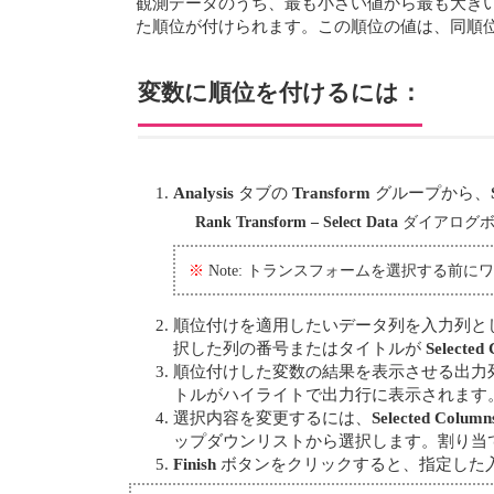
観測データのうち、最も小さい値から最も大き
た順位が付けられます。この順位の値は、同順
変数に順位を付けるには：
Analysis
タブの
Transform
グループから、
Rank Transform – Select Data
ダイアログボ
※
Note: トランスフォームを選択する
順位付けを適用したいデータ列を入力列と
択した列の番号またはタイトルが
Selected
順位付けした変数の結果を表示させる出力
トルがハイライトで出力行に表示されます
選択内容を変更するには、
Selected Column
ップダウンリストから選択します。割り当
Finish
ボタンをクリックすると、指定した