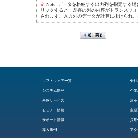
※
Note: データを格納する出力列を指定する
リックすると、既存の列の内容がトランスフォー
されます。入力列のデータが計算に掛けられ、
ソフトウェア一覧
会社
システム開発
企業
基盤サービス
沿革
セミナー情報
主要
サポート情報
採用
導入事例
アク