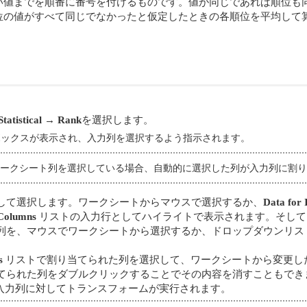
い値までを順番に番号を付けるものです。値が同じであれば順位も
位の値がすべて同じでなかったと仮定したときの各順位を平均して
Statistical
→
Rank
を選択します。
ックスが表示され、入力列を選択するよう指示されます。
前にワークシート列を選択している場合、自動的に選択した列が入力列に割
して選択します。ワークシートからマウスで選択するか、
Data for 
 Columns
リストの入力行としてハイライトで表示されます。そして
列を、マウスでワークシートから選択するか、ドロップダウンリス
。
s
リストで割り当てられた列を選択して、ワークシートから変更し
てられた列をダブルクリックすることでその内容を消すこともでき
入力列に対してトランスフォームが実行されます。