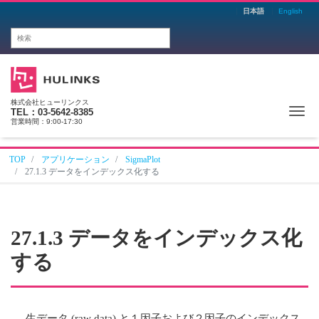
日本語
English
株式会社ヒューリンクス
Me
TEL：03-5642-8385
営業時間：9:00-17:30
TOP
アプリケーション
SigmaPlot
27.1.3 データをインデックス化する
27.1.3 データをインデックス化
する
生データ (raw data) と１因子および２因子のインデックス