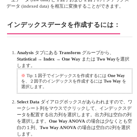
データ (indexed data) を相互に変換することができます。
インデックスデータを作成するには：
Analysis
タブにある
Transform
グループから、
Statistical
→
Index
→
One Way
または
Two Way
を選択
します。
※
Tip:１因子でインデックスを作成するには
One Way
を、２因子のインデックスを作成するには
Two Way
を
選択します。
Select Data
ダイアログボックスがあらわれますので、ワ
ークシート列をマウスでクリックして、インデックスデ
ータを配置する出力列を選択します。出力列は空白の列
を選択します。
One Way ANOVA
の場合は少なくとも空
白の１列、
Two Way ANOVA
の場合は空白の2列を選択
します。