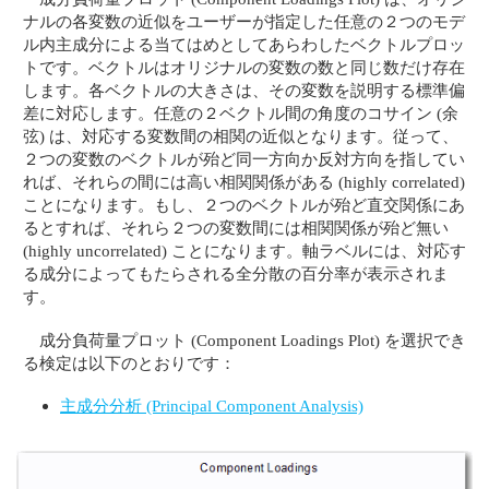
ナルの各変数の近似をユーザーが指定した任意の２つのモデ
ル内主成分による当てはめとしてあらわしたベクトルプロッ
トです。ベクトルはオリジナルの変数の数と同じ数だけ存在
します。各ベクトルの大きさは、その変数を説明する標準偏
差に対応します。任意の２ベクトル間の角度のコサイン (余
弦) は、対応する変数間の相関の近似となります。従って、
２つの変数のベクトルが殆ど同一方向か反対方向を指してい
れば、それらの間には高い相関関係がある (highly correlated)
ことになります。もし、２つのベクトルが殆ど直交関係にあ
るとすれば、それら２つの変数間には相関関係が殆ど無い
(highly uncorrelated) ことになります。軸ラベルには、対応す
る成分によってもたらされる全分散の百分率が表示されま
す。
成分負荷量プロット (Component Loadings Plot) を選択でき
る検定は以下のとおりです：
主成分分析 (Principal Component Analysis)