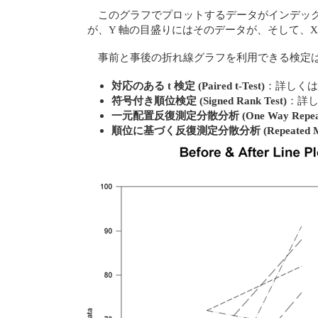
このグラフでプロットするデータがインデッ
が、Y 軸の目盛りにはそのデータが、そして、
事前と事後の折れ線グラフを利用できる検定
対応のある t 検定 (Paired t-Test)
：詳しくは
符号付き順位検定 (Signed Rank Test)
：詳
一元配置反復測定分散分析 (One Way Repeated
順位に基づく反復測定分散分析 (Repeated Measu