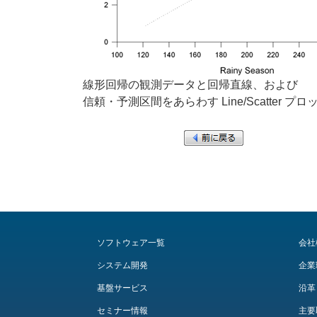
線形回帰の観測データと回帰直線、および
信頼・予測区間をあらわす Line/Scatter プロ
ソフトウェア一覧
会社
システム開発
企業
基盤サービス
沿革
セミナー情報
主要