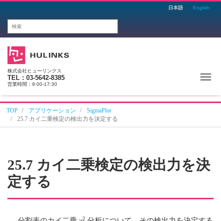
日本語
English
株式会社ヒューリンクス
Me
TEL：03-5642-8385
営業時間：9:00-17:30
TOP
アプリケーション
SigmaPlot
25.7 カイ二乗検定の検出力を決定する
25.7 カイ二乗検定の検出力を決
定する
2
分割表のカイ二乗
χ
分析について、その検出力を決定する