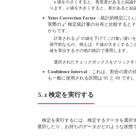
α
値を小さくすると、有意差があると結論
ります。
α
値を大きくすると、差があると結
Yates Correction Factor
：統計的検定に2 x 
2
実際の
χ
検定統計量の分布と比較すると 
からです。
2
計算される
χ
の値を下げてこの食い違いを補うよ
保守的なもの、例えば、P 値が大きくするこ
値を算出するその他の統計で適用します。
選択されたチェックボックスをクリックす
Confidence Interval
：これは、割合の差の信
も一般に使用される区間は 95 と 99 です)
5. z 検定を実行する
検定を実行するには、検定するデータを選択する
選択したり、お持ちのデータがどのような状態