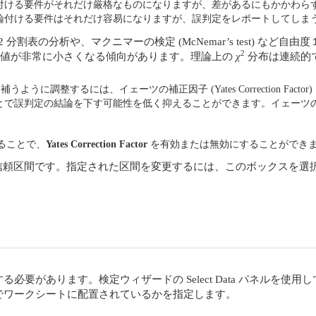
付ける要件がそれだけ厳格なものになりますが、差があるにもかかわら
論付ける要件はそれだけ容易になりますが、誤判定をレポートしてしま
2 分割表の分析や、マクニマーの検定 (McNemar’s test) など自由
2
P 値が非常に小さくなる傾向があります。理論上の
χ
分布は連続的
うに調整するには、イェーツの補正因子 (Yates Correction Fa
とで誤判定の結論を下す可能性を低く抑えることができます。イェーツの補
ることで、
Yates Correction Factor
を有効または無効にすることができ
頼区間です。指定された区間を変更するには、このボックスを選択して 
。
必要があります。検定ウィザードの Select Data パネルを
でワークシートに配置されているかを指定します。