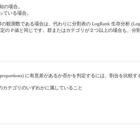
既知の場合。
かっている場合。
は、代わりに分割表の LogRank 生存分析 (LogRank Survival An
検定の P 値と同じです。群またはカテゴリが２つ以上の場合も、分割表
oportions) に有意差があるか否かを判定するには、割合を比較す
のカテゴリのいずれかに属していること