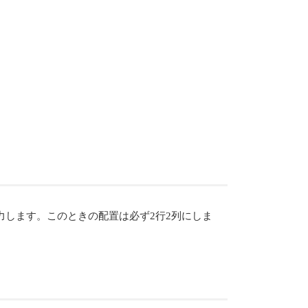
。
力します。このときの配置は必ず2行2列にしま