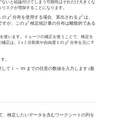
ずないと結論付けてしまう可能性はそれだけ大きくな
うリスクが増加することになります。
2
2
度１の
χ
分布を使用する場合、算出される
χ
は、
2
ですが、この
χ
検定統計量の分布は離散的である
ctor) を使います。イェーツの補正を使うことで、検定を
2
正は、2 x 2 分割表や自由度１の
χ
分布を元に P
ます。
1 ～ 99 までの任意の数値を入力します (最
使用して、検定したいデータを含むワークシートの列を