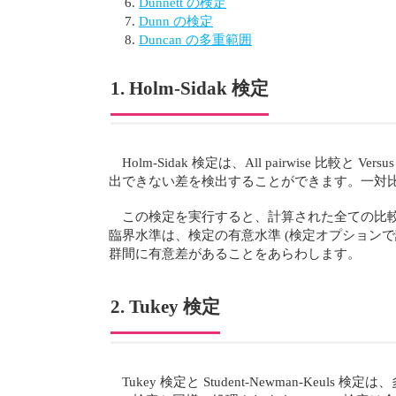
Dunnett の検定
Dunn の検定
Duncan の多重範囲
1. Holm-Sidak 検定
Holm-Sidak 検定は、All pairwise 比較
出できない差を検出することができます。一対比較 (p
この検定を実行すると、計算された全ての比較の P 
臨界水準は、検定の有意水準 (検定オプションで
群間に有意差があることをあらわします。
2. Tukey 検定
Tukey 検定と Student-Newman-K