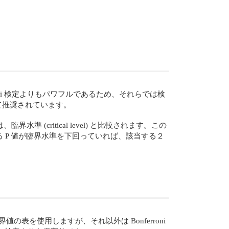
Bonferroni 検定よりもパワフルであるため、それらでは検
として推奨されています。
(critical level) と比較されます。この
る P 値が臨界水準を下回っていれば、該当する２
界値の表を使用しますが、それ以外は Bonferroni