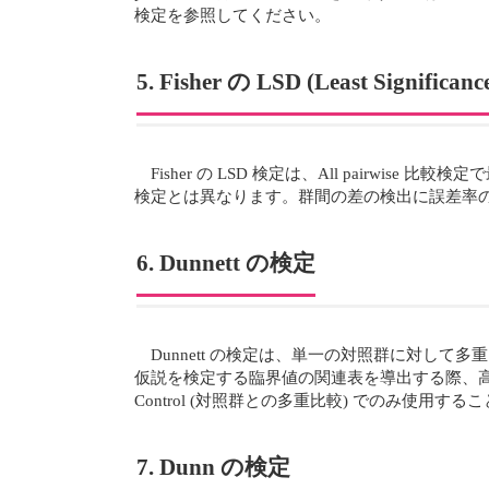
検定を参照してください。
5. Fisher の LSD (Least Significan
Fisher の LSD 検定は、All pairwise 比
検定とは異なります。群間の差の検出に誤差率
6. Dunnett の検定
Dunnett の検定は、単一の対照群に対して多重比較
仮説を検定する臨界値の関連表を導出する際、高度な数
Control (対照群との多重比較) でのみ使用す
7. Dunn の検定