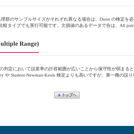
 で処理群のサンプルサイズがそれぞれ異なる場合は、Dunn の検定を必ず使いま
いずれの比較タイプでも実行可能です。欠損値のあるデータで合は、All pai
tiple Range)
の判定において誤差率の許容範囲が広いことから保守性が弱まるという点を除け
 Student-Newman-Keuls 検定よりも高いですが、第一種の誤り率 (T