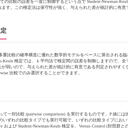
比較の誤差を一度に制御するという点で Student-Newman-Keuls 検
ます。この検定法は保守性が強く、与えられた差が統計的に有意であるとの
 検定
ukey 検定は、多重比較の確率構造に優れた数学的モデルをベースに算出される臨
wman-Keuls 検定では、 k 平均法で検定間の誤差を制御しますので
いので、与えられた差が統計的に有意である判定されやすくなります。Stu
 pairwise 比較でのみ選択することができます。
定を使って一対比較 (pairwise comparison) を実行するものです
対照群との多重比較) のいずれの比較タイプでも実行可能で、いずれの比較タイ
よび Student-Newman-Keuls 検定を、Versus Control (