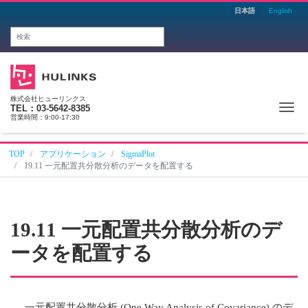
日本語
English
株式会社ヒューリンクス
Me
TEL：03-5642-8385
営業時間：9:00-17:30
TOP
アプリケーション
SigmaPlot
19.11 一元配置共分散分析のデータを配置する
19.11 一元配置共分散分析のデ
ータを配置する
一元配置共分散分析 (One Way Analysis of Covariance) のデ