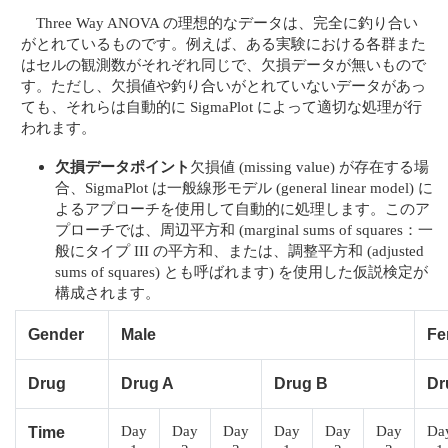
Three Way ANOVA の理想的なデータは、完全に釣り合い
がとれているものです。例えば、ある実験における各群また
はセルの観測数がそれぞれ同じで、欠損データが無いもので
す。ただし、欠損値や釣り合いがとれていないデータがあっ
ても、それらは自動的に SigmaPlot によって適切な処理が行
われます。
欠損データポイント
欠損値 (missing value) が存在する場
合、SigmaPlot は一般線形モデル (general linear model) に
よるアプローチを使用して自動的に処理します。このア
プローチでは、周辺平方和 (marginal sums of squares：一
般にタイプ III の平方和、または、調整平方和 (adjusted
sums of squares) とも呼ばれます) を使用した仮説検定が
構成されます。
Gender
Male
Fe
Drug
Drug A
Drug B
Dr
Day
Day
Day
Day
Day
Day
Da
Time