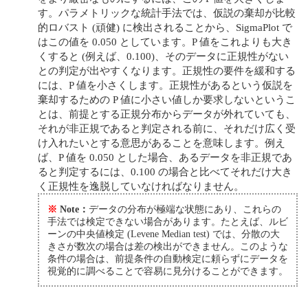
す。パラメトリックな統計手法では、仮説の棄却が比較
的ロバスト (頑健) に検出されることから、SigmaPlot で
はこの値を 0.050 としています。P 値をこれよりも大き
くすると (例えば、0.100)、そのデータに正規性がない
との判定が出やすくなります。正規性の要件を緩和する
には、P 値を小さくします。正規性があるという仮説を
棄却するための P 値に小さい値しか要求しないというこ
とは、前提とする正規分布からデータが外れていても、
それが非正規であると判定される前に、それだけ広く受
け入れたいとする意思があることを意味します。例え
ば、P 値を 0.050 とした場合、あるデータを非正規であ
ると判定するには、0.100 の場合と比べてそれだけ大き
く正規性を逸脱していなければなりません。
※
Note：
データの分布が極端な状態にあり、これらの
手法では検定できない場合があります。たとえば、ルビ
ーンの中央値検定 (Levene Median test) では、分散の大
きさが数次の場合は差の検出ができません。このような
条件の場合は、前提条件の自動検定に頼らずにデータを
視覚的に調べることで容易に見分けることができます。