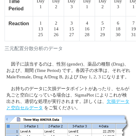
Day
Day
Day
Day
Day
Day
Da
Time
1
2
3
1
2
3
1
Period
1
2
3
4
5
6
7
Reaction
13
14
15
16
17
18
19
25
26
27
28
29
30
31
三元配置分散分析のデータ
因子に該当するのは、性別 (gender)、薬品の種類 (Drug)、
および、期間 (Time Period) です。各因子の水準は、それぞれ
Male/Female, Drug A/Drug B, および Day 1, 2, 3 になります。
お持ちのデータに欠損データポイントがあったり、セルが
丸ごと空白になっている場合は、SigmaPlot によりこれが検
出され、適切な処理が実行されます。詳しくは、
欠損データ
と空白セルデータ
をご覧ください。