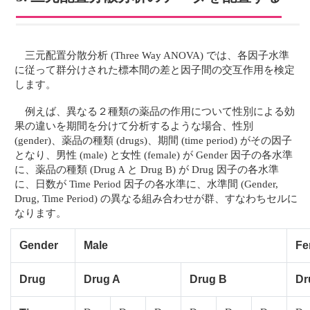
三元配置分散分析 (Three Way ANOVA) では、各因子水準
に従って群分けされた標本間の差と因子間の交互作用を検定
します。
例えば、異なる２種類の薬品の作用について性別による効
果の違いを期間を分けて分析するような場合、性別
(gender)、薬品の種類 (drugs)、期間 (time period) がその因子
となり、男性 (male) と女性 (female) が Gender 因子の各水準
に、薬品の種類 (Drug A と Drug B) が Drug 因子の各水準
に、日数が Time Period 因子の各水準に、水準間 (Gender,
Drug, Time Period) の異なる組み合わせが群、すなわちセルに
なります。
Gender
Male
Fe
Drug
Drug A
Drug B
Dr