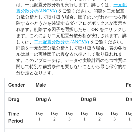
は、一元配置分散分析を実行します。詳しくは、
一元配
置分散分析(ANOVA)
をご覧ください。問題を二元配置
分散分析として取り扱う場合、因子のいずれか一つを削
除するかどうかを確認するダイアログボックスが表示さ
れます。削除する因子を選択したら、
OK
をクリックし
ます。これにより二元配置分散分析が実行されます。詳
しくは、
二元配置分散分析 (ANOVA)
をご覧ください。
問題を一元配置分散分析として取り扱う場合、表の各セ
ルは単一の実験因子の異なる水準として取り扱われま
す。このアプローチは、データや実験計画のもつ性質に
関して特別な前提条件を要しないことから最も保守的な
分析法となります。
Gender
Male
Fe
Drug
Drug A
Drug B
Dr
Day
Day
Day
Day
Day
Day
Da
Time
1
2
3
1
2
3
1
Period