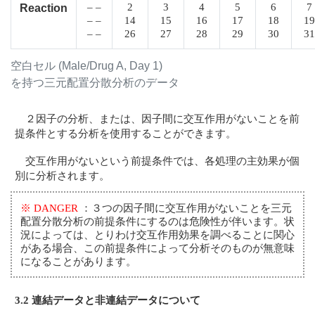
– –
2
3
4
5
6
7
Reaction
– –
14
15
16
17
18
19
– –
26
27
28
29
30
31
空白セル (Male/Drug A, Day 1)
を持つ三元配置分散分析のデータ
２因子の分析、または、因子間に交互作用がないことを前
提条件とする分析を使用することができます。
交互作用がないという前提条件では、各処理の主効果が個
別に分析されます。
※ DANGER
：３つの因子間に交互作用がないことを三元
配置分散分析の前提条件にするのは危険性が伴います。状
況によっては、とりわけ交互作用効果を調べることに関心
がある場合、この前提条件によって分析そのものが無意味
になることがあります。
3.2 連結データと非連結データについて