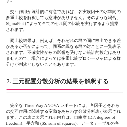
す。
交互作用が統計的に有意であれば、各実験因子の水準間の
多重比較を解釈しても意味がありません。そのような場合、
SigmaPlot によって全てのセル間の比較を実行するよう提案
されます。
両比較結果は、例えば、それぞれの群の間に検出できる差
があるか否かによって、同系の異なる群の対ごとに一覧表示
されます。不確実性からの影響を受けない統計的検定はあり
ませんので、場合によっては多重比較プロシージャによる群
分けが判然としないこともあります。
7. 三元配置分散分析の結果を解釈する
完全な Three Way ANOVA レポートには、各因子とそれら
の交互作用に関連する変動をあらわす分散分析表が表示され
ます。この表に表示される内容は、自由度 (DF: degrees of
freedom)、平方和 (SS: sum of squares)、データテーブルの各