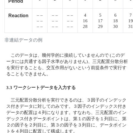
Period
– –
– –
– –
4
5
6
7
Reaction
– –
– –
– –
16
17
18
19
– –
– –
– –
28
29
30
31
非連結データの例
このデータは、幾何学的に接続していませんので (このデ
ータには共通する因子水準がありません)、三元配置分散分析
を実行することも、交互作用がないという前提条件で実行す
ることもできません。
3.3 ワークシートデータを入力する
三元配置分散分析を実行できるのは、３因子のインデック
ス付きデータに対してのみです。３因子のインデックス付き
データの配置は４列になります。すなわち、三元配置のイン
デックス付きデータポイントは、第１の因子を１列目に、第
２の因子を２列目に、第３の因子を３列目に、データポイン
トを４列目に配置して構成します。