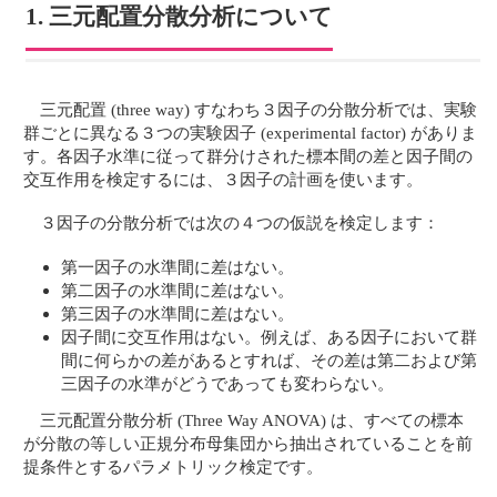
1. 三元配置分散分析について
三元配置 (three way) すなわち３因子の分散分析では、実験
群ごとに異なる３つの実験因子 (experimental factor) がありま
す。各因子水準に従って群分けされた標本間の差と因子間の
交互作用を検定するには、３因子の計画を使います。
３因子の分散分析では次の４つの仮説を検定します：
第一因子の水準間に差はない。
第二因子の水準間に差はない。
第三因子の水準間に差はない。
因子間に交互作用はない。例えば、ある因子において群
間に何らかの差があるとすれば、その差は第二および第
三因子の水準がどうであっても変わらない。
三元配置分散分析 (Three Way ANOVA) は、すべての標本
が分散の等しい正規分布母集団から抽出されていることを前
提条件とするパラメトリック検定です。