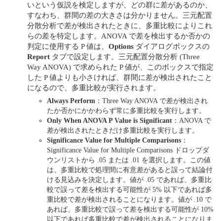
いという仮説を検定しますが、どの群に差があるのか、
すなわち、群間の差の大きさは分かりません。三元配置
分散分析で差が検出されたときに、多重比較によりこれ
らの差を特定します。ANOVA で差を検出するか否かの
判定に使用する P 値は、
Options
ダイアログボックスの
Report
タブで設定します。三元配置分散分析 (Three
Way ANOVA) で求められた P 値が、このボックスで指定
した P 値よりも小さければ、群間に差が検出されたこと
になるので、多重比較が実行されます。
Always Perform
：Three Way ANOVA で差が検出され
たか否かにかかわらず常に多重比較を実行します。
Only When ANOVA P Value is Significant
：ANOVA で
差が検出されたときだけ多重比較を実行します。
Significance Value for Multiple Comparisons
：
Significance Value for Multiple Comparisons ドロップダ
ウンリストから .05 または .01 を選択します。この値
は、多重比較で処理間に有意差があると誤って結論付
ける見込みを決定します。値が .05 であれば、多重比
較で誤って差を検出する可能性が 5% 以下であれば多
重比較で差が検出されることになります。値が .10 で
あれば、多重比較で誤って差を検出する可能性が 10%
以下であれば多重比較で差が検出されることになりま