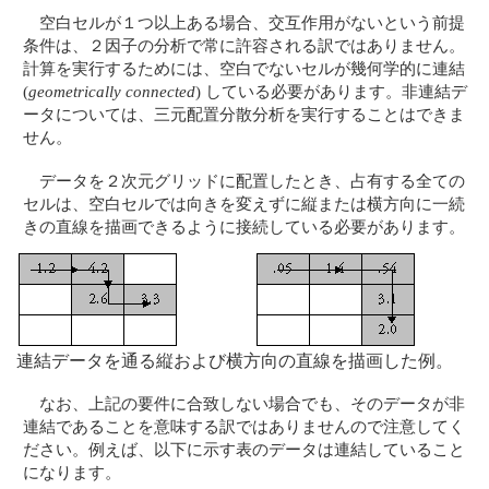
空白セルが１つ以上ある場合、交互作用がないという前提
条件は、２因子の分析で常に許容される訳ではありません。
計算を実行するためには、空白でないセルが幾何学的に連結
(
geometrically connected
) している必要があります。非連結デ
ータについては、三元配置分散分析を実行することはできま
せん。
データを２次元グリッドに配置したとき、占有する全ての
セルは、空白セルでは向きを変えずに縦または横方向に一続
きの直線を描画できるように接続している必要があります。
連結データを通る縦および横方向の直線を描画した例。
なお、上記の要件に合致しない場合でも、そのデータが非
連結であることを意味する訳ではありませんので注意してく
ださい。例えば、以下に示す表のデータは連結していること
になります。