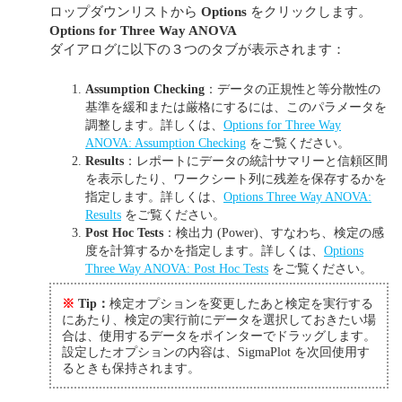
ロップダウンリストから
Options
をクリックします。
Options for Three Way ANOVA
ダイアログに以下の３つのタブが表示されます：
Assumption Checking
：データの正規性と等分散性の
基準を緩和または厳格にするには、このパラメータを
調整します。詳しくは、
Options for Three Way
ANOVA: Assumption Checking
をご覧ください。
Results
：レポートにデータの統計サマリーと信頼区間
を表示したり、ワークシート列に残差を保存するかを
指定します。詳しくは、
Options Three Way ANOVA:
Results
をご覧ください。
Post Hoc Tests
：検出力 (Power)、すなわち、検定の感
度を計算するかを指定します。詳しくは、
Options
Three Way ANOVA: Post Hoc Tests
をご覧ください。
※
Tip：
検定オプションを変更したあと検定を実行する
にあたり、検定の実行前にデータを選択しておきたい場
合は、使用するデータをポインターでドラッグします。
設定したオプションの内容は、SigmaPlot を次回使用す
るときも保持されます。