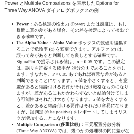
Power とMultiple Comparisons を表示したOptions for
Three Way ANOVA ダイアログボックスの例
Power
：ある検定の検出力 (Power) または感度は、もし
群間に真の差がある場合、その差を検定によって検出で
きる確率です。
Use Alpha Value
：
Alpha Value
ボックスの数値を編集す
ることで危険率 (
α
) を変更できます。アルファ (
α
) は、
誤って差があると判断しても良しとする確率です。
SigmaPlot で提示される値は、
α
= 0.05 です。この設定
は、誤りを許容する確率が 20分の１であることを示し
ます。すなわち、P < 0.05 あであれば有意な差があると
判断できることになります。
α
値を小さくすると、有意
差があると結論付ける要件がそれだけ厳格なものになり
ますが、差があるにもかかわらずないと結論付けてしま
う可能性はそれだけ大きくなります。α 値を大きくする
と、差があると結論付ける要件はそれだけ容易になりま
すが、誤判定 (false positive) をレポートしてしまうリス
クが増加することになります。
Multiple Comparison (多重比較)
：三元配置分散分析
(Three Way ANOVA) では、幾つかの処理群の間に差がな