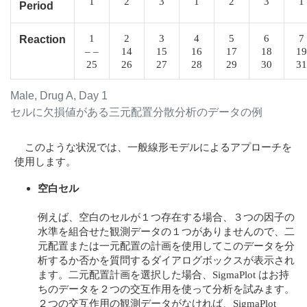
1
2
3
1
2
3
1
Period
1
2
3
4
5
6
7
Reaction
– –
14
15
16
17
18
19
25
26
27
28
29
30
31
Male, Drug A, Day 1
セルに欠損値がある三元配置分散分析のデータの例
このような状況では、一般線形モデルによるアプローチを
使用します。
空白セル
例えば、空白のセルが１つ存在する場合、３つの因子の
水準を組合せた観測データの１つがありませんので、二
元配置または一元配置の計画を使用してこのデータを分
析するか否かを質問するダイアログボックスが表示され
ます。二元配置計画を選択した場合、SigmaPlot はお持
ちのデータを２つの交互作用を使って分析を試みます。
２つの交互作用の観測データがなければ、SigmaPlot