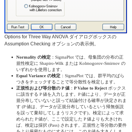
Options for Three Way ANOVA ダイアログボックスの
Assumption Checking オプションの表示例。
Normality の検定
：SigmaPlot では、母集団の分布の正
規性検定に Shapiro-Wilk または Kolmogorov-Smirnov の
いずれかを使用します。
Equal Variance の検定
：SigmaPlot では、群平均のばら
つきをチェックすることで等分散性を検定します。
正規性および等分散の P 値
：
P Value to Reject
ボックス
に該当する P 値を入力します。P 値により、データが正
規分布していないと誤って結論付ける確率が決定されま
す (P 値は、データが正規分布しているという帰無仮説
を誤って棄却してしまうリスクです)。検定によって求
められた P 値が、ここで設定した P 値よりも大きけれ
ば、検定は採択 (Pass) されます。正規性と等分散の要件
をより厳密なものにするには、この P 値を大きくしま