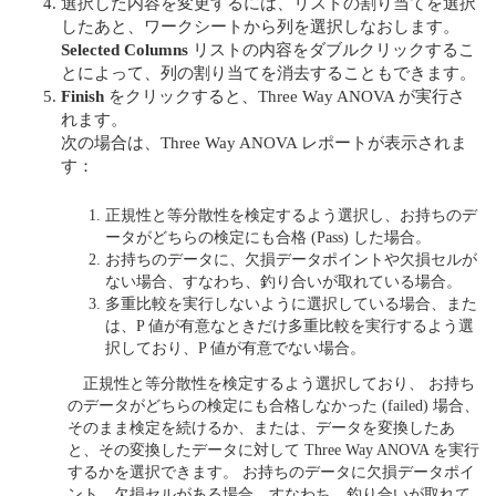
選択した内容を変更するには、リストの割り当てを選択
したあと、ワークシートから列を選択しなおします。
Selected Columns
リストの内容をダブルクリックするこ
とによって、列の割り当てを消去することもできます。
Finish
をクリックすると、Three Way ANOVA が実行さ
れます。
次の場合は、Three Way ANOVA レポートが表示されま
す：
正規性と等分散性を検定するよう選択し、お持ちのデ
ータがどちらの検定にも合格 (Pass) した場合。
お持ちのデータに、欠損データポイントや欠損セルが
ない場合、すなわち、釣り合いが取れている場合。
多重比較を実行しないように選択している場合、また
は、P 値が有意なときだけ多重比較を実行するよう選
択しており、P 値が有意でない場合。
正規性と等分散性を検定するよう選択しており、 お持ち
のデータがどちらの検定にも合格しなかった (failed) 場合、
そのまま検定を続けるか、または、データを変換したあ
と、その変換したデータに対して Three Way ANOVA を実行
するかを選択できます。 お持ちのデータに欠損データポイ
ント、欠損セルがある場合、すなわち、釣り合いが取れて