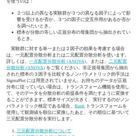
を使うのは：
２つ以上の異なる実験群が３つの異なる因子によって影
響を受けるか否か、３つの因子に交互作用があるか否か
を調べたいとき。
標本が分散の等しい正規分布の母集団から抽出されてい
るとき。
実験群に対する単一または２因子の効果を考慮する場合
は、一元配置分散分析または二元配置分散分析を使います。
詳しくは、
一元配置分散分析 (ANOVA)
、または、
二元配置
分散分析 (ANOVA)
をご覧ください。非正規母集団から抽出
された標本の３因子を比較するノンパラメトリック的手法は
SigmaPlot には用意されていません。お持ちのデータが正規
分布に従っていない場合は、トランスフォーム機能を使用し
て、そのデータを分散分析の前提条件を満たすように変換す
ることができます。標本サイズが大きく、実行するのがノン
パラメトリック検定である場合、
Rank
トランスフォームを
使用して観測値を順位に変換したあと、その順位に基づいて
三元配置分散分析を実行します。
三元配置分散分析について