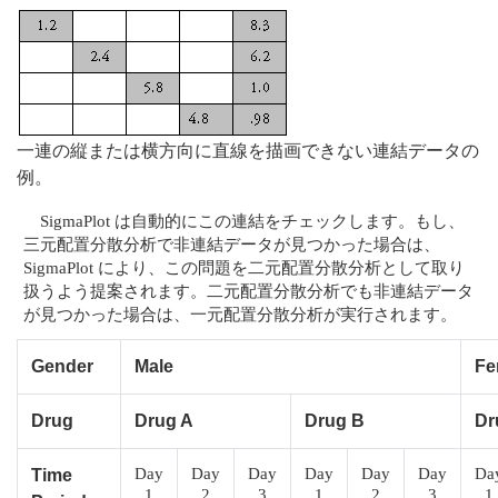
一連の縦または横方向に直線を描画できない連結データの
例。
SigmaPlot は自動的にこの連結をチェックします。もし、
三元配置分散分析で非連結データが見つかった場合は、
SigmaPlot により、この問題を二元配置分散分析として取り
扱うよう提案されます。二元配置分散分析でも非連結データ
が見つかった場合は、一元配置分散分析が実行されます。
Gender
Male
Fe
Drug
Drug A
Drug B
Dr
Day
Day
Day
Day
Day
Day
Da
Time
1
2
3
1
2
3
1