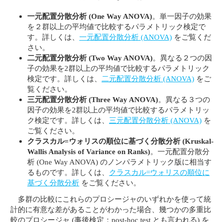
一元配置分散分析 (One Way ANOVA)
。単一因子の効果
を２群以上の平均値で比較するパラメトリック検定で
す。詳しくは、
一元配置分散分析 (ANOVA)
をご覧くだ
さい。
二元配置分散分析 (Two Way ANOVA)
。異なる２つの因
子の効果を2群以上の平均値で比較するパラメトリック
検定です。詳しくは、
二元配置分散分析 (ANOVA)
をご
覧ください。
三元配置分散分析 (Three Way ANOVA)
。異なる３つの
因子の効果を2群以上の平均値で比較するパラメトリッ
ク検定です。詳しくは、
三元配置分散分析 (ANOVA)
を
ご覧ください。
クラスカル=ウォリスの順位に基づく分散分析 (Kruskal-
Wallis Analysis of Variance on Ranks)
。一元配置分散分
析 (One Way ANOVA) のノンパラメトリック版に相当す
るものです。詳しくは、
クラスカル=ウォリスの順位に
基づく分散分析
をご覧ください。
多群の比較にこれらのプロシージャのいずれかを使って統
計的に有意な差があることがわかった場合、幾つかの多重比
較のプロシージャ (事後検定：post-hoc test とも言われる) を