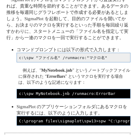
れば、貴重な時間を節約することができます。あるデータの
推移を毎週同じグラフレポートで作成する必要があるとしま
しょう。SigmaPlot を起動して、目的のファイルを開いてか
ら、お決まりのマクロを実行するといった手順を毎回繰り返
すかわりに、スタートメニューの「ファイル名を指定して実
行」から一連のマクロを一回で実行することができます。
コマンドプロンプトには以下の形式で入力します：
c:\spw "
ファイル名
" /runmacro:"
マクロ名
"
例えば、”
MyNotebook.jnb
” というノートブックファイル
に保存された “
ErrorBars
” というマクロを実行する場合
は、以下のような記述になります：
c:\spw MyNotebook.jnb /runmacro:ErrorBar
SigmaPlot のアプリケーションフォルダにあるマクロを
実行するには、以下のように入力します。
C:\program files\sigmaplot\spw13>spw "C:\program