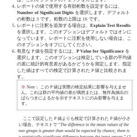
レポートの値で使用する有効桁数を設定するには、
Number of Significant Digits
を選択します。デフォルト
の桁数は 3 です。桁数の上限は 16 です。
レポートに注釈を追加する場合は、
Explain Test Results
を選択します。このオプションはデフォルトではオンに
なっています。レポートに注釈を使用しない場合は、こ
のオプションをオフにしてください。
有意な P 値を指定するには、
P Value for Significance
を
選択します。このオプションは検定している群の平均値
の差に統計的有意差があるかどうかを測定します。指定
した値はすべての検定で計算された P 値と比較されま
す。
※
Note： この P 値は実際の検定結果に影響を与えませ
ん。これは群の平均値の差が偶然または、無作為抽出の
ばらつきによるかを示すテキストにのみ影響を与えま
す。
ここで設定した P 値よりも検定で計算された P 値が小さ
い場合、テキストで “
The difference in the mean values of the
two groups is greater than would be expected by chance; there is
a statistically significant difference between the input groups
” (2