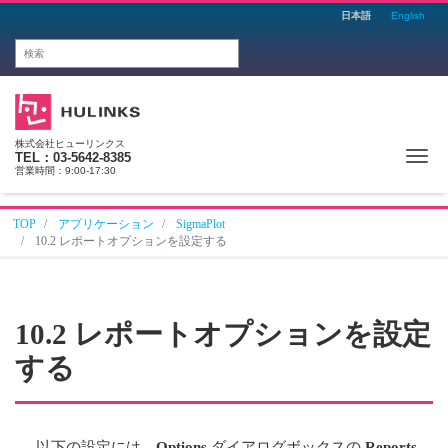
日本語
English
株式会社ヒューリンクス
Me
TEL：03-5642-8385
営業時間：9:00-17:30
TOP
アプリケーション
SigmaPlot
10.2 レポートオプションを設定する
10.2 レポートオプションを設定
する
以下の設定には、
Options
ダイアログボックスの
Reports