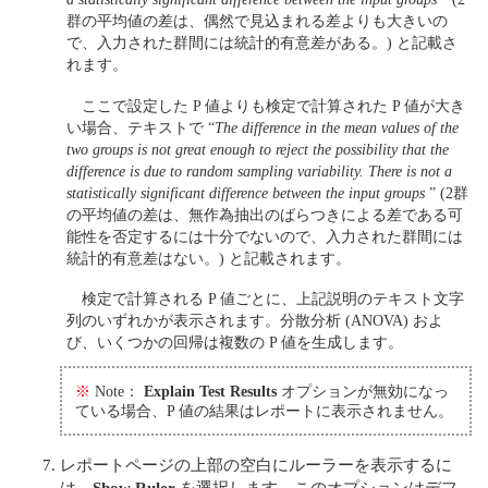
群の平均値の差は、偶然で見込まれる差よりも大きいの
で、入力された群間には統計的有意差がある。) と記載さ
れます。
ここで設定した P 値よりも検定で計算された P 値が大き
い場合、テキストで “
The difference in the mean values of the
two groups is not great enough to reject the possibility that the
difference is due to random sampling variability. There is not a
statistically significant difference between the input groups
” (2群
の平均値の差は、無作為抽出のばらつきによる差である可
能性を否定するには十分でないので、入力された群間には
統計的有意差はない。) と記載されます。
検定で計算される P 値ごとに、上記説明のテキスト文字
列のいずれかが表示されます。分散分析 (ANOVA) およ
び、いくつかの回帰は複数の P 値を生成します。
※
Note：
Explain Test Results
オプションが無効になっ
ている場合、P 値の結果はレポートに表示されません。
レポートページの上部の空白にルーラーを表示するに
は、
Show Ruler
を選択します。このオプションはデフ