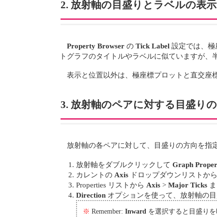
2. 放射軸の目盛りとラベルの表
Property Browser
の
Tick Label
設定では、極
トグラフのタイトルやラベルに似ていますが、
表示と位置以外は、極座標プロットと直交座
3. 放射軸のペアに対する目盛り
放射軸の各ペアに対して、目盛りの方向を指
放射軸をダブルクリックして
Graph Proper
カレントの
Axis
ドロップダウンリストか
Properties リストから
Axis
>
Major Ticks
ま
Direction
オプションを使って、放射軸の目盛りの
※
Remember:
Inward
を選択すると目盛りを