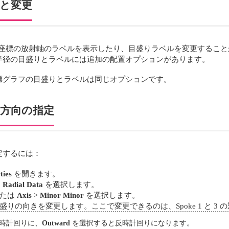
示と変更
座標の放射軸のラベルを表示したり、目盛りラベルを変更すること
半径の目盛りとラベルには追加の配置オプションがあります。
標グラフの目盛りとラベルは同じオプションです。
の方向の指定
定するには：
ties
を開きます。
ら
Radial Data
を選択します。
たは
Axis
>
Minor Minor
を選択します。
向きを変更します。ここで変更できるのは、Spoke 1 と 3 の対、
時計回りに、
Outward
を選択すると反時計回りになります。