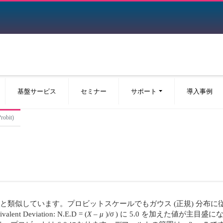
基盤サービス
セミナー
サポート
導入事例
obit)
ル
と類似しています。プロビットスケールでもガウス (正規) 分布
Deviation: N.E.D = (
X
–
μ
)/
σ
) に 5.0 を加えた値が主目盛