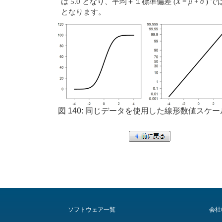
は 5.0 となり、平均＋１標準偏差 (
X
=
μ
+
σ
) 
となります。
図 140: 同じデータを使用した線形数値ス
ソフトウェア一覧
会社