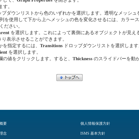
ます。
ップダウンリストから色のいずれかを選択します。透明なメッシュ
列を使用して下から上へメッシュの色を変化させるには、カラース
ください。
arent
を選択します。これによって裏側にあるオブジェクトが見え
っきり表示させることができます。
かを指定するには、
Transitions
ドロップダウンリストを選択します
ient
を選択します。
欄の値をクリックします。すると、
Thickness
のスライドバーを動
概要
個人情報保護方針
理念
ISMS 基本方針