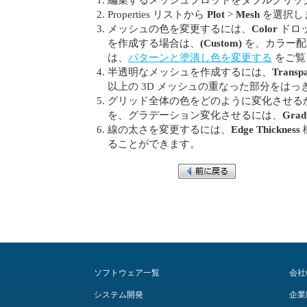
Properties リストから
Plot
>
Mesh
を選択し
メッシュの色を変更するには、
Color
ドロ
を作成する場合は、
(Custom)
を、カラー配
は、
パターンと塗潰し色を変更する
をご覧
半透明なメッシュを作成するには、
Transp
以上の 3D メッシュの重なった部分をは
グリッド全体の色をどのように変化させる
を、グラデーション変化させるには、
Grad
線の太さを変更するには、
Edge Thickness
ることができます。
ソフトウェア一覧
会社
システム開発
企業