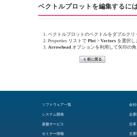
ベクトルプロットを編集するに
ベクトルプロットのベクトルをダブルクリ
Properties リストで
Plot
>
Vectors
を選択し
Arrowhead
オプションを利用して矢印の角
ソフトウェア一覧
会社
システム開発
企業
基盤サービス
沿革
セミナー情報
主要