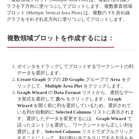
ラフを下方向に塗りつぶしてプロットします。複数垂直領域
プロット (Multiple Vertical Area Plots) は、複数の YX 折れ線
グラフをそれぞれ左方向に塗りつぶしてプロットします。
複数領域プロットを作成するには：
ポインタをドラッグしてプロットするワークシートの列
データを選択します。
Create Graph
タブの
2D Graphs
グループで
Area
をク
リックして、
Multiple Area Plot
をクリックします。
Graph Wizard
の
Data Format
リストから、適切なデー
タ形式を選択して
次へ
をクリックします。
Graph
Wizard
を開く前に列を選択しているため、選択されて
いる列が自動的に
Selected Columns
リストに表示されま
す。選択したデータを変更するには、
Graph Wizard
で
誤ったエントリを選択し、ワークシートから正しい列を
選択します。
Selected Columns
リストでダブルクリック
することによって、列の割り当てをクリアする方法もあ