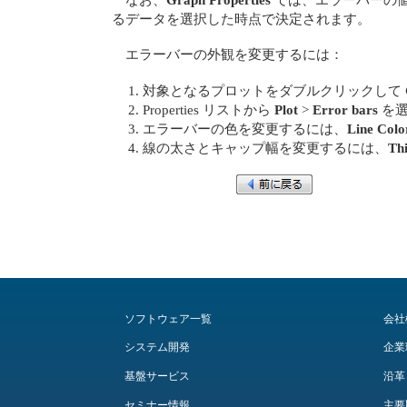
るデータを選択した時点で決定されます。
エラーバーの外観を変更するには：
対象となるプロットをダブルクリックして
Properties リストから
Plot
>
Error bars
を選
エラーバーの色を変更するには、
Line Colo
線の太さとキャップ幅を変更するには、
Th
ソフトウェア一覧
会社
システム開発
企業
基盤サービス
沿革
セミナー情報
主要