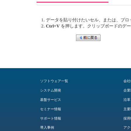
データを貼り付けたいセル、または、ブロ
Ctrl+V
を押します。クリップボードのデータがす
ソフトウェア一覧
会社
システム開発
企業
基盤サービス
沿革
セミナー情報
主要
サポート情報
採用
導入事例
アク