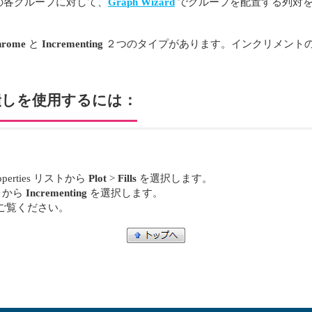
の各グループに対して、
Graph Wizard
でグループを配置する列対を
hrome
と
Incrementing
２つのタイプがあります。インクリメントの
潰しを使用するには：
erties リストから
Plot
>
Fills
を選択します。
トから
Incrementing
を選択します。
ご覧ください。