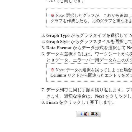
ついても同じです。
※
Note: 選択したグラフが、これから
グラフを作成したら、元のグラフと重なる
Graph Type
からグラフタイプを選択して
N
Graph Style
からグラフスタイルを選択し
Data Format
からデータ形式を選択して
Ne
データを選択するには、ワークシートから
と θ データ、エラーバー用データをこの
※
Note: データの選択を誤ってしまった場
Columns
リストから間違ったエントリをダ
データ列毎に同じ手順を繰り返します。プ
きます。適切な場合は、
Next
をクリックし
Finish
をクリックして完了します。