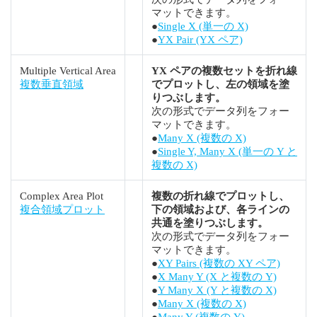
マットできます。
●
Single X (単一の X)
●
YX Pair (YX ペア)
Multiple Vertical Area
YX ペアの複数セットを折れ線
複数垂直領域
でプロットし、左の領域を塗
りつぶします。
次の形式でデータ列をフォー
マットできます。
●
Many X (複数の X)
●
Single Y, Many X (単一の Y と
複数の X)
Complex Area Plot
複数の折れ線でプロットし、
複合領域プロット
下の領域および、各ラインの
共通を塗りつぶします。
次の形式でデータ列をフォー
マットできます。
●
XY Pairs (複数の XY ペア)
●
X Many Y (X と複数の Y)
●
Y Many X (Y と複数の X)
●
Many X (複数の X)
●
Many Y (複数の Y)