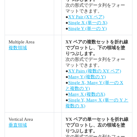
次の形式でデータ列をフォー
マットできます。
●
XY Pair (XY ペア)
●
Single X (単一の X)
●
Single Y (単一の Y)
Multiple Area
XY ペアの複数セットを折れ線
複数領域
でプロットし、下の領域を塗
りつぶします。
次の形式でデータ列をフォー
マットできます。
●
XY Pairs (複数の XY ペア)
●
Many Y (複数の Y)
●
Single X, Many Y (単一の X
と複数の Y)
●
Many X (複数のX)
●
Single Y, Many X (単一の Y と
複数の X)
Vertical Area
YX ペアの単一セットを折れ線
垂直領域
でプロットし、左の領域を塗
りつぶします。
次の形式でデータ列をフォー