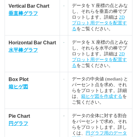
データを Y 座標の点とみな
Vertical Bar Chart
し、それらを垂直の棒でプ
垂直棒グラフ
ロットします。詳細は
2D
プロット用データを配置す
る
をご覧ください。
データを X 座標の点とみな
Horizontal Bar Chart
し、それらを水平の棒でプ
水平棒グラフ
ロットします。詳細は
2D
プロット用データを配置す
る
をご覧ください。
データの中央値 (median) と
Box Plot
パーセント点を求め、それ
箱ヒゲ図
らをプロットします。詳細
は、
箱ヒゲ図を作成する
を
ご覧ください。
データの全体に対する割合
Pie Chart
をパーセントで求め、それ
円グラフ
らをプロットします。詳し
くは、
円グラフ用のデータ