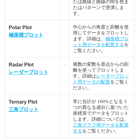
たは曲線と曲線の間を色ま
たはパターンで塗潰しま
す。
中心からの角度と距離を使
Polar Plot
用してデータをプロットし
極座標プロット
ます。詳細は、
極座標プロ
ット用データを配置する
を
ご覧ください。
複数の変数を原点からの距
Radar Plot
離を使ってプロットしま
レーダープロット
す。詳細は
レーダープロッ
ト用データの配置
をご覧く
ださい。
常に合計が 100%となる 3
Ternary Plot
つの異なる成分に基づいた
三角プロット
座標系でデータをプロット
します。詳細については、
三角グラフ用データを配置
する
をご覧ください。