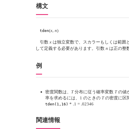
構文
(
x
,
n
)
tden
引数
x
は独立変数で、スカラーもしくは範囲
して定義する必要があります。引数
n
は正の整
例
密度関数は、
T
分布に従う確率変数
T
の値
率を求めるには、1 のときの
T
の密度に区間
* .1 = .02346
tden(1,16)
関連情報