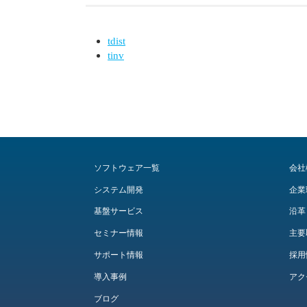
tdist
tinv
ソフトウェア一覧
会社
システム開発
企業
基盤サービス
沿革
セミナー情報
主要
サポート情報
採用
導入事例
アク
ブログ