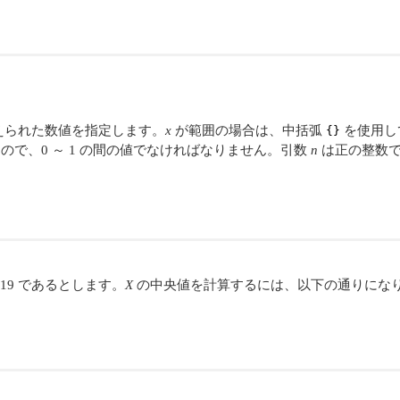
えられた数値を指定します。
x
が範囲の場合は、中括弧
を使用し
{}
で、0 ～ 1 の間の値でなければなりません。引数
n
は正の整数で
19 であるとします。
X
の中央値を計算するには、以下の通りにな