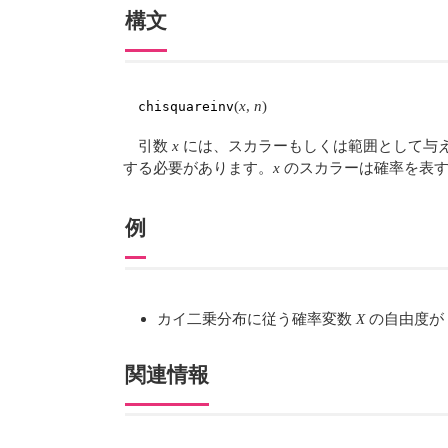
構文
(
x
,
n
)
chisquareinv
引数
x
には、スカラーもしくは範囲として与
する必要があります。
x
のスカラーは確率を表すの
例
カイ二乗分布に従う確率変数
X
の自由度が 
関連情報