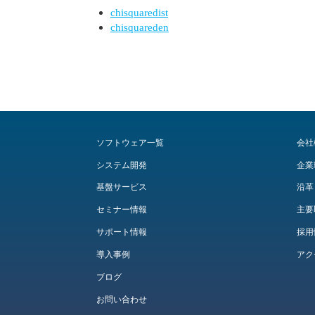
chisquaredist
chisquareden
ソフトウェア一覧
会社
システム開発
企業
基盤サービス
沿革
セミナー情報
主要
サポート情報
採用
導入事例
アク
ブログ
お問い合わせ