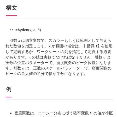
構文
(
x
,
a
,
b
)
cauchyden
引数
x
は独立変数で、スカラーもしくは範囲として与えら
れた数値を指定します。
x
が範囲の場合は、中括弧
を使用
{}
して定義するか、ワークシートの列を指定して定義する必要
があります。
x
の値は実数でなければなりません。引数
a
は
実数の位置パラメーターで、密度関数のピーク位置になりま
す。引数
b
は、正数のスケールパラメーターで、密度関数の
ピークの最大値の半分で幅が半分になります。
例
密度関数は、コーシー分布に従う確率変数
C
の値が小区