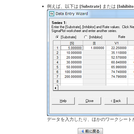
例えば、以下は
[Substrate]
または
[Inhibito
データを入力したり、ほかのワークシートか