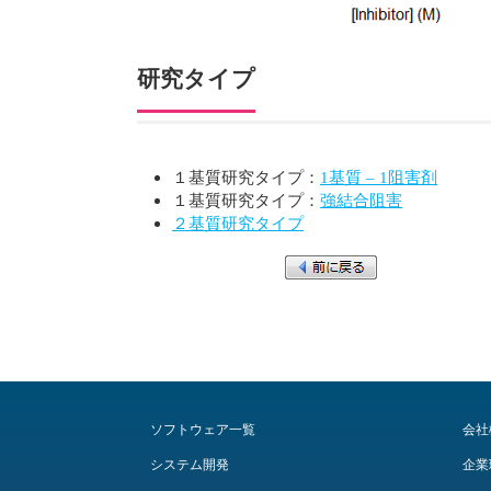
研究タイプ
１基質研究タイプ：
1基質 – 1阻害剤
１基質研究タイプ：
強結合阻害
２基質研究タイプ
ソフトウェア一覧
会社
システム開発
企業