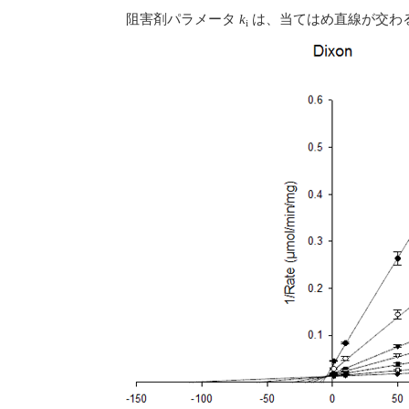
阻害剤パラメータ
k
は、当てはめ直線が交わ
i