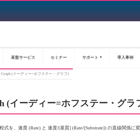
基盤サービス
セミナー
サポート
導入事例
Hofstee Graph (イーディー=ホフステー・グラフ)
ee Graph (イーディー=ホフステー・グラ
程式を、速度 (Rate) と 速度/[基質] (Rate/[Substrate]) の直線関係