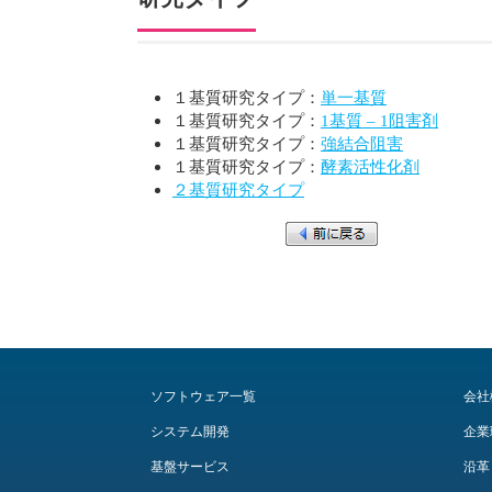
１基質研究タイプ：
単一基質
１基質研究タイプ：
1基質 – 1阻害剤
１基質研究タイプ：
強結合阻害
１基質研究タイプ：
酵素活性化剤
２基質研究タイプ
ソフトウェア一覧
会社
システム開発
企業
基盤サービス
沿革