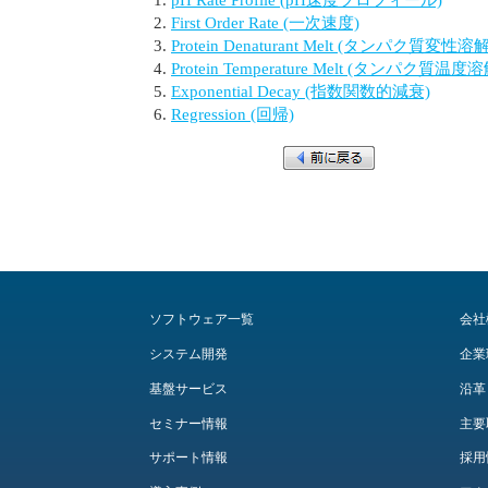
First Order Rate (一次速度)
Protein Denaturant Melt (タンパク質変性溶解
Protein Temperature Melt (タンパク質温度溶
Exponential Decay (指数関数的減衰)
Regression (回帰)
ソフトウェア一覧
会社
システム開発
企業
基盤サービス
沿革
セミナー情報
主要
サポート情報
採用