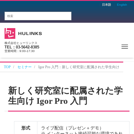
日本語
English
株式会社ヒューリンクス
Me
TEL：03-5642-8385
営業時間：9:00-17:30
TOP
セミナー
Igor Pro 入門：新しく研究室に配属された学生向け
新しく研究室に配属された学
生向け Igor Pro 入門
形式
ライブ配信（プレゼン＋デモ）
※ インターネット接続可能な環境であれ