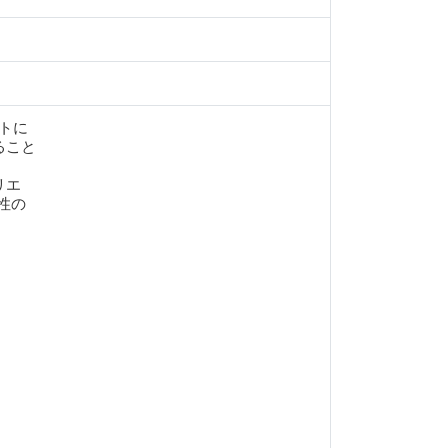
ットに
ること
リエ
性の