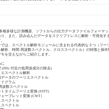
ro は多種多様な計測機器、ソフトからの出力データファイルフォーマ
おり、また、読み込んだデータをスクリプトレスに解析・可視化す
す。
ーでは、スペクトル解析モジュールに含まれる代表的な３つ（フー
ル解析、時間-周波数スペクトル、クロススペクトル）の特徴と操作
デモを交えながらご紹介します。
めに
 (0Hz 付近の低周波成分の除去)
リエスペクトル解析
ータのフーリエスペクトル
ドグラム
-周波数スペクトル
イムフーリエ変換 (STFT)
ーブレット変換 (CWT）
ススペクトル
スペクトル