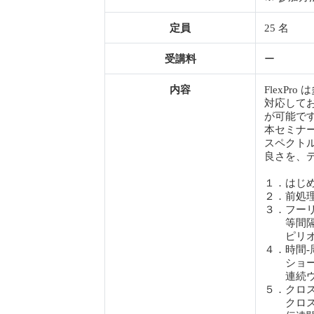
定員
25 名
受講料
ー
内容
FlexP
対応して
が可能で
本セミナ
スペクト
良さを、
１．はじ
２．前処理
３．フー
等間隔デ
ピリオ
４．時間
ショートタ
連続ウェ
５．クロ
クロス